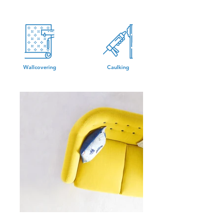
Wallcovering
Caulking