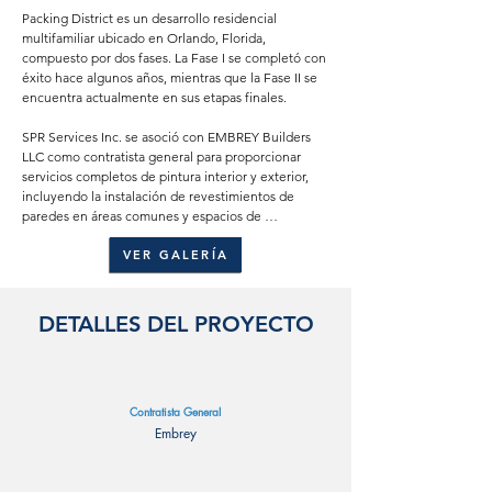
Packing District es un desarrollo residencial 
multifamiliar ubicado en Orlando, Florida, 
compuesto por dos fases. La Fase I se completó con 
éxito hace algunos años, mientras que la Fase II se 
encuentra actualmente en sus etapas finales.

SPR Services Inc. se asoció con EMBREY Builders 
LLC como contratista general para proporcionar 
servicios completos de pintura interior y exterior, 
incluyendo la instalación de revestimientos de 
paredes en áreas comunes y espacios de 
amenidades.

VER GALERÍA
Este proyecto consta de un solo edificio con 345 
unidades de apartamentos diseñadas para ofrecer 
espacios de vida modernos dentro de una de las 
DETALLES DEL PROYECTO
zonas más vibrantes y renovadas de Orlando. 
Nuestro equipo sigue comprometido a entregar 
calidad superior y acabados duraderos, adaptados a 
las necesidades de esta única comunidad 
Contratista General
residencial.

Embrey
Para obtener un resumen detallado del alcance de 
nuestro trabajo, consulte la sección a continuación.