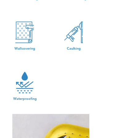
Wallcovering
Caulking
Waterproofing