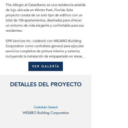
The Allegro at Casselberry es una residencia asistida 
de lujo ubicada en Winter Park, Florida. Este 
proyecto consta de un solo tipo de edificio con un 
total de 158 apartamentos, diseñados para ofrecer 
un entorno de vida elegante y confortable para sus 
residentes.

SPR Services Inc. colaboró con WELBRO Building 
Corporation como contratista general para ejecutar 
servicios completos de pintura interior y exterior, 
incluyendo la instalación de empapelado en áreas 
comunes clave y zonas de amenidades.

VER GALERÍA
El proyecto comenzó en 2018 y fue finalizado con 
éxito, con un enfoque en la durabilidad, acabados 
de calidad y atención al detalle en toda la 
DETALLES DEL PROYECTO
instalación.

Para una visión detallada del alcance de nuestro 
trabajo en este proyecto, consulta la sección a 
Contratista General
continuación.
WELBRO Building Corporation