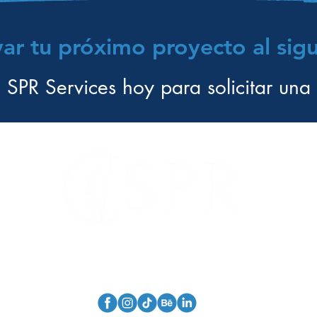
var tu próximo proyecto al sigu
 SPR Services hoy para solicitar una 
4864 S. Orange Ave.
Orlando, FL 32806
info@sprservices.c
(407) 834-0031