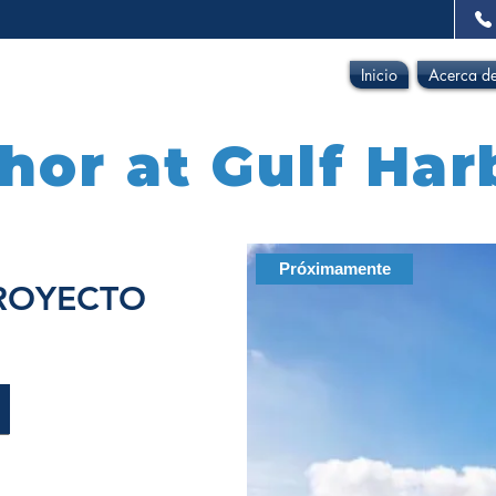
Inicio
Acerca d
hor at Gulf Har
Próximamente
PROYECTO