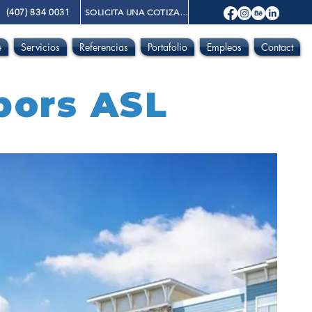
(407) 834 0031
SOLICITA UNA COTIZACIÓN
e
Servicios
Referencias
Portafolio
Empleos
Contact
bors ASL