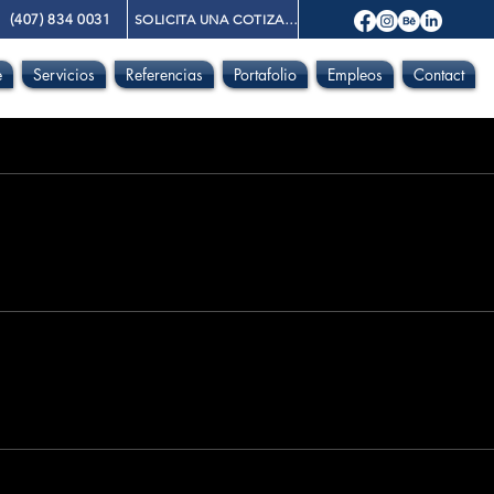
(407) 834 0031
SOLICITA UNA COTIZACIÓN
e
Servicios
Referencias
Portafolio
Empleos
Contact