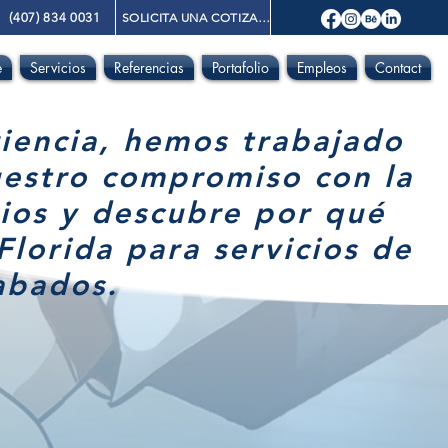
(407) 834 0031
SOLICITA UNA COTIZACIÓN
e
Servicios
Referencias
Portafolio
Empleos
Contact
iencia, hemos trabajado
uestro compromiso con la
nios y descubre por qué
Florida para servicios de
abados.