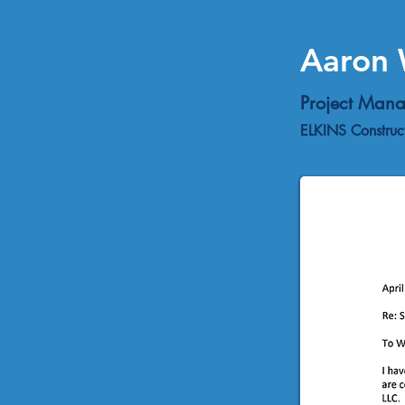
Aaron 
Project Man
ELKINS Construct