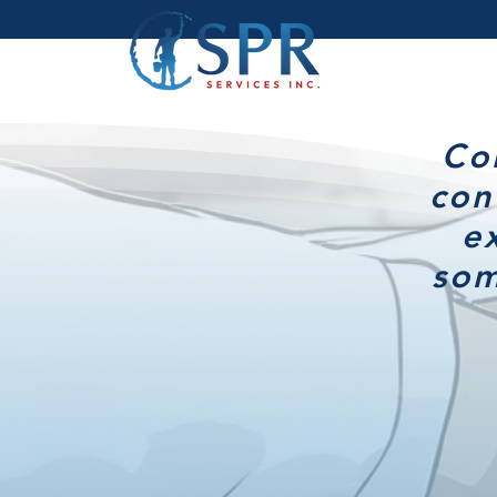
Co
con
e
som