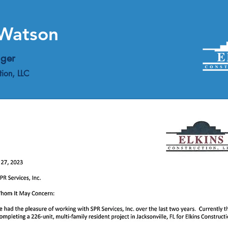
Watson
ager
ion, LLC